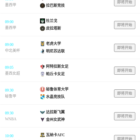
即将开始
墨西甲
拉巴斯竞技
杜兰戈
09:00
即将开始
墨西甲
皮拉塔斯
老虎大学
09:00
即将开始
中北美杯
明尼苏达联
阿特拉斯女足
09:05
即将开始
墨西女超
帕丘卡女足
秘鲁体育大学
09:30
即将开始
秘鲁甲
水晶竞技队
达拉斯飞翼
09:30
即将开始
WNBA
金州女武神
瓦纳卡AFC
10:00
即将开始