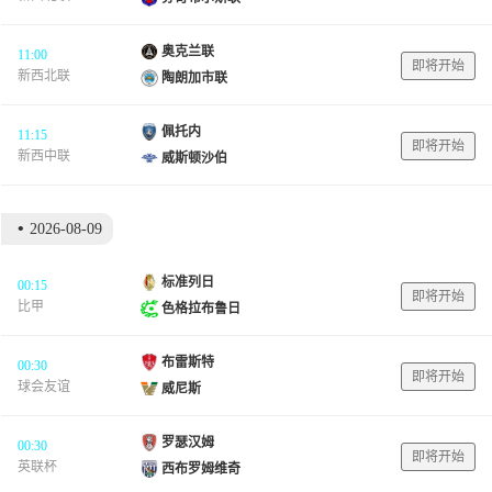
奥克兰联
11:00
即将开始
新西北联
陶朗加市联
佩托内
11:15
即将开始
新西中联
威斯顿沙伯
•
2026-08-09
标准列日
00:15
即将开始
比甲
色格拉布鲁日
布雷斯特
00:30
即将开始
球会友谊
威尼斯
罗瑟汉姆
00:30
即将开始
英联杯
西布罗姆维奇