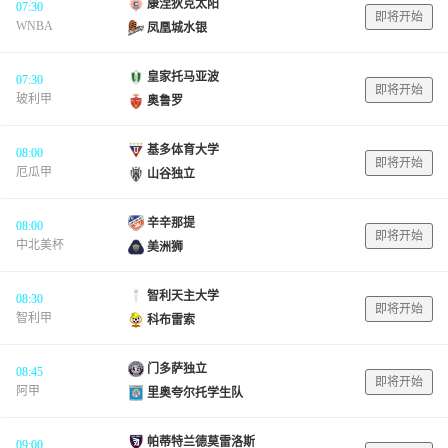
康涅狄克太阳
07:30
即将开始
WNBA
凤凰城水银
皇家托马亚波
07:30
即将开始
玻利甲
奥鲁罗
基多体育大学
08:00
即将开始
厄瓜甲
山谷独立
辛辛那提
08:00
即将开始
中北美杯
美洲狮
智利天主大学
08:30
即将开始
智利甲
科布雷索
门多萨独立
08:45
即将开始
阿甲
里奥夸尔托学生队
帕蒂特兰德莫雷洛斯
09:00