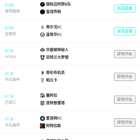
国际迈阿密B队
07:00
高清直播
美预备联
皇冠传统
弗尔戈FC
07:00
高清直播
加拿职
温哥华FC
华盛顿神秘人
07:30
即将开始
WNBA
亚特兰大梦想
哥伦布机员
07:30
即将开始
中北美杯
帕丘卡
塞阿拉
07:30
即将开始
巴西乙
庞特普雷塔
夏洛特FC
07:30
即将开始
中北美杯
阿特拉斯