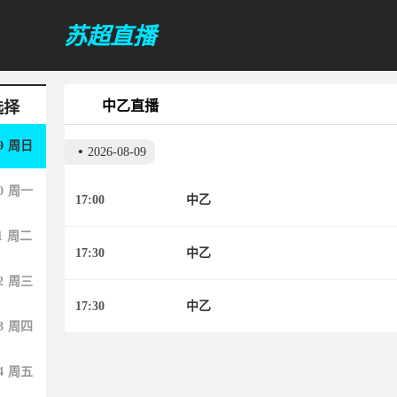
苏超直播
中乙直播
选择
9
周日
•
2026-08-09
0
周一
17:00
中乙
1
周二
17:30
中乙
2
周三
17:30
中乙
3
周四
4
周五