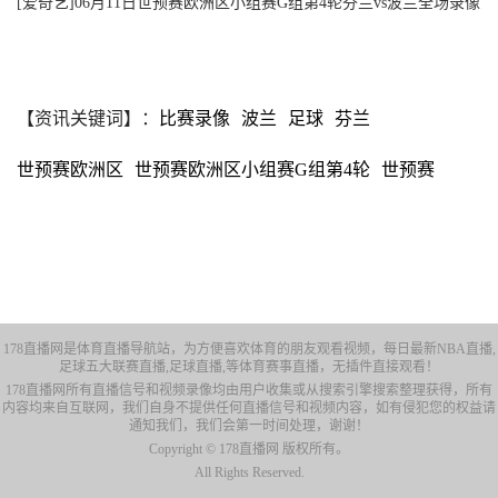
[爱奇艺]06月11日世预赛欧洲区小组赛G组第4轮芬兰vs波兰全场录像
【资讯关键词】：
比赛录像
波兰
足球
芬兰
世预赛欧洲区
世预赛欧洲区小组赛G组第4轮
世预赛
178直播网是体育直播导航站，为方便喜欢体育的朋友观看视频，每日最新NBA直播,
足球五大联赛直播,足球直播,等体育赛事直播，无插件直接观看！
178直播网所有直播信号和视频录像均由用户收集或从搜索引擎搜索整理获得，所有
内容均来自互联网，我们自身不提供任何直播信号和视频内容，如有侵犯您的权益请
通知我们，我们会第一时间处理，谢谢！
Copyright © 178直播网 版权所有。
All Rights Reserved.