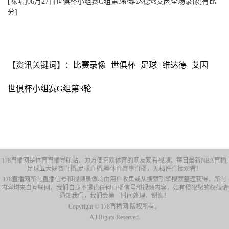
[咪咕]06月27日世俱杯小组赛G组第3轮维达德vs艾因全场录像[有比
分]
【资讯关键词】：
比赛录像
世俱杯
足球
维达德
艾因
世俱杯小组赛G组第3轮
178直播网是体育直播导航站，为方便喜欢体育的朋友观看视频，每日最新NBA直播,
足球五大联赛直播,足球直播,等体育赛事直播，无插件直接观看！
178直播网所有直播信号和视频录像均由用户收集或从搜索引擎搜索整理获得，所有
内容均来自互联网，我们自身不提供任何直播信号和视频内容，如有侵犯您的权益请
通知我们，我们会第一时间处理，谢谢！
Copyright © 178直播网 版权所有。
All Rights Reserved.